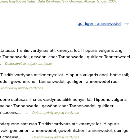
pedijų
leidybos
institutas
.
Dalia
Kisielienė
,
Ieva
Grigienė
,
Algirdas
Grigas
.
2007
.
quirliger Tannenwedel
tusas T sritis vardynas atitikmenys: lot. Hippuris vulgaris angl.
einer Tannenwedel; gewöhnlicher Tannenwedel; quirliger Tannenwedel
… …
Dekoratyvinių augalų vardynas
ritis vardynas atitikmenys: lot. Hippuris vulgaris angl. bottle tail;
wedel; gewöhnlicher Tannenwedel; quirliger Tannenwedel rus.
koratyvinių augalų vardynas
nė statusas T sritis vardynas atitikmenys: lot. Hippuris vulgaris
. gemeiner Tannenwedel; gewöhnlicher Tannenwedel; quirliger
ная сосенка… …
Dekoratyvinių augalų vardynas
deguonė statusas T sritis vardynas atitikmenys: lot. Hippuris
 tail vok. gemeiner Tannenwedel; gewöhnlicher Tannenwedel; quirliger
ная сосенка… …
Dekoratyvinių augalų vardynas