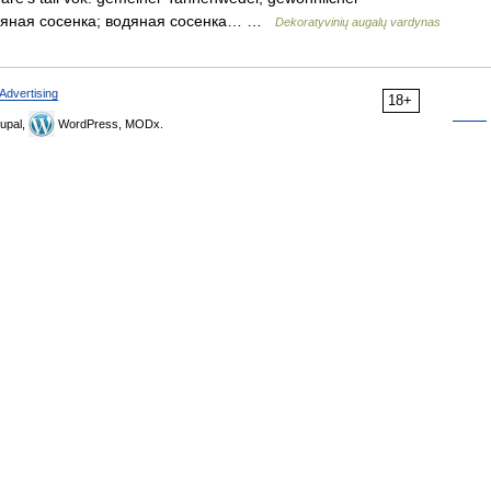
 водяная сосенка; водяная сосенка… …
Dekoratyvinių augalų vardynas
Advertising
18+
upal,
WordPress, MODx.