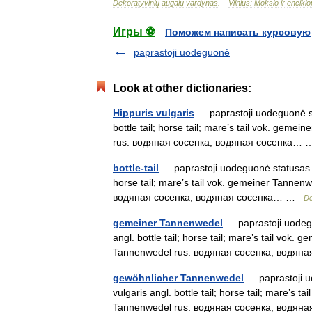
Dekoratyvinių
augalų
vardynas
. –
Vilnius:
Mokslo
ir
enciklo
Игры ⚽
Поможем написать курсовую
paprastoji uodeguonė
Look at other dictionaries:
Hippuris vulgaris
— paprastoji uodeguonė sta
bottle tail; horse tail; mare’s tail vok. gem
rus. водяная сосенка; водяная сосенка
bottle-tail
— paprastoji uodeguonė statusas T s
horse tail; mare’s tail vok. gemeiner Tannen
водяная сосенка; водяная сосенка… …
De
gemeiner Tannenwedel
— paprastoji uodeguo
angl. bottle tail; horse tail; mare’s tail vok
Tannenwedel rus. водяная сосенка; водя
gewöhnlicher Tannenwedel
— paprastoji uo
vulgaris angl. bottle tail; horse tail; mare’s
Tannenwedel rus. водяная сосенка; водя