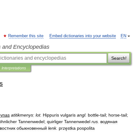
Remember this site
Embed dictionaries into your website
EN
s and Encyclopedias
Search!
Interpretations
s
dynas
atitikmenys
:
lot
.
Hippuris
vulgaris
angl
.
bottle
-
tail
;
horse
-
tail
;
hnlicher
Tannenwedel
;
quirliger
Tannenwedel
rus
.
водяная
востник
обыкновенный
lenk
.
przęstka
pospolita