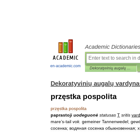
Academic Dictionarie
en-academic.com
Dekoratyvinių augalų vardynas
Dekoratyvinių augalų vardyna
przęstka pospolita
przęstka
pospolita
paprastoji
uodeguonė
statusas
T
sritis
var
mare
’
s
-
tail
vok
.
gemeiner
Tannenwedel
;
gewö
сосенка
;
водяная
сосенка
обыкновенная
;
х