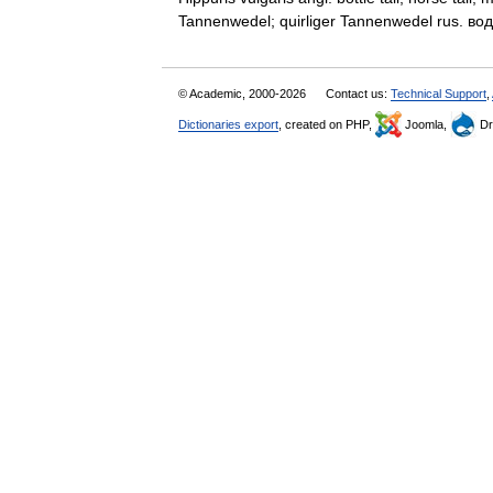
Tannenwedel; quirliger Tannenwedel rus.
© Academic, 2000-2026
Contact us:
Technical Support
,
Dictionaries export
, created on PHP,
Joomla,
Dr